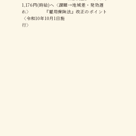
1,176円(時給)へ〈課題→地域差・発効遅
れ〉 『雇用保険法』改正のポイント
〈令和10年10月1日施
行〉