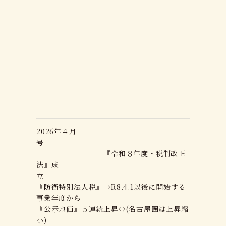
2026年４月
号
『令和８年度・税制改正
法』成
立
『防衛特別法人税』→R8.4.1以後に開始する
事業年度から
『公示地価』５連続上昇⇔(名古屋圏は上昇縮
小)