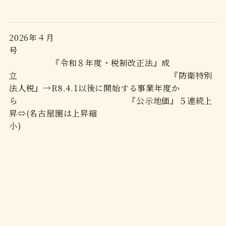
2026年４月
号
『令和８年度・税制改正法』成
立 『防衛特別
法人税』→R8.4.1以後に開始する事業年度か
ら 『公示地価』５連続上
昇⇔(名古屋圏は上昇縮
小)