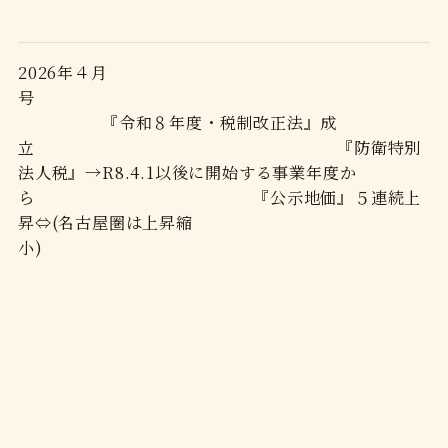
2026年４月
号
『令和８年度・税制改正法』成
立 『防衛特別
法人税』→R8.4.1以後に開始する事業年度か
ら 『公示地価』５連続上
昇⇔(名古屋圏は上昇縮
小)