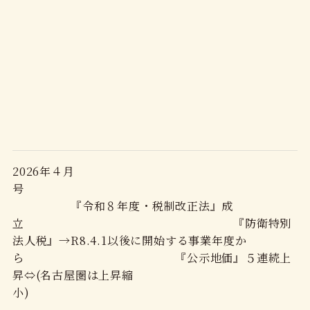
2026年４月
号
『令和８年度・税制改正法』成
立 『防衛特別
法人税』→R8.4.1以後に開始する事業年度か
ら 『公示地価』５連続上
昇⇔(名古屋圏は上昇縮
小)