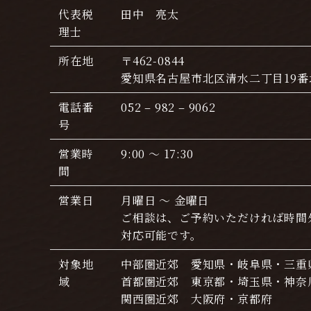
代表税
田中 亮太
理士
所在地
〒462-0844
愛知県名古屋市北区清水二丁目19番地
電話番
052 – 982 – 9062
号
営業時
9:00 ～ 17:30
間
営業日
月曜日 ～ 金曜日
ご相談は、ご予約いただければ時間
対応可能です。
対象地
中部圏近郊 愛知県・岐阜県・三重
域
首都圏近郊 東京都・埼玉県・神奈
関西圏近郊 大阪府・京都府