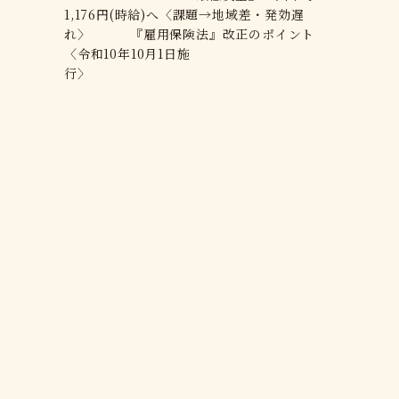
1,176円(時給)へ〈課題→地域差・発効遅
れ〉 『雇用保険法』改正のポイント
〈令和10年10月1日施
行〉