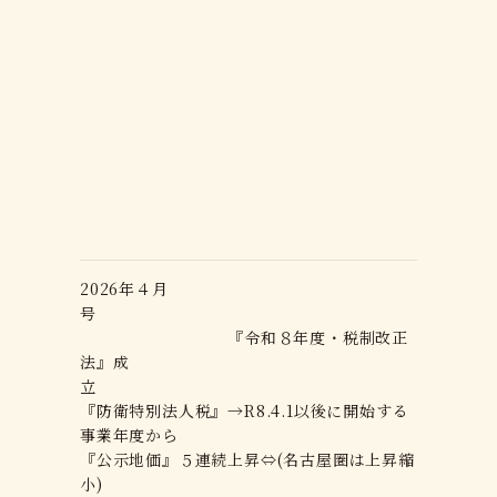
2026年４月
号
『令和８年度・税制改正
法』成
立
『防衛特別法人税』→R8.4.1以後に開始する
事業年度から
『公示地価』５連続上昇⇔(名古屋圏は上昇縮
小)