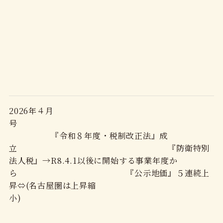
2026年４月
号
『令和８年度・税制改正法』成
立 『防衛特別
法人税』→R8.4.1以後に開始する事業年度か
ら 『公示地価』５連続上
昇⇔(名古屋圏は上昇縮
小)