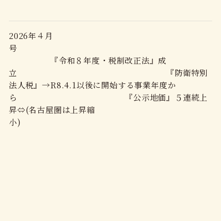
2026年４月
号
『令和８年度・税制改正法』成
立 『防衛特別
法人税』→R8.4.1以後に開始する事業年度か
ら 『公示地価』５連続上
昇⇔(名古屋圏は上昇縮
小)