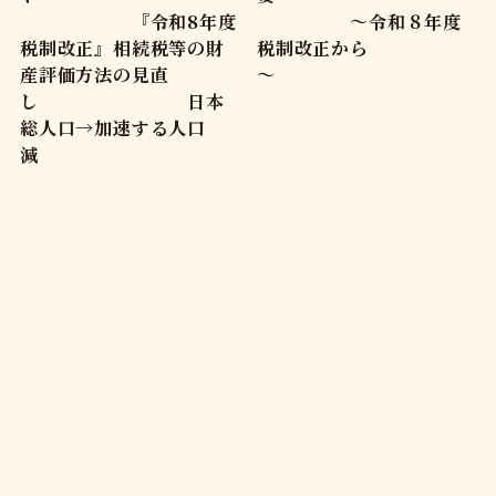
『令和8年度
～令和８年度
税制改正』相続税等の財
税制改正から
産評価方法の見直
～
し 日本
総人口→加速する人口
減