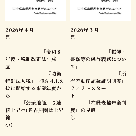
2026年４月
2026年３月
号
号
『令和８
『帳簿・
年度・税制改正法』成
書類等の保存義務につい
立
て』
『防衛
『所
特別法人税』→R8.4.1以
有不動産記録証明制度』
後に開始する事業年度か
２／２～スター
ら
ト
『公示地価』５連
『在職老齢年金制
続上昇⇔(名古屋圏は上昇
度』の見直
縮
し
小)