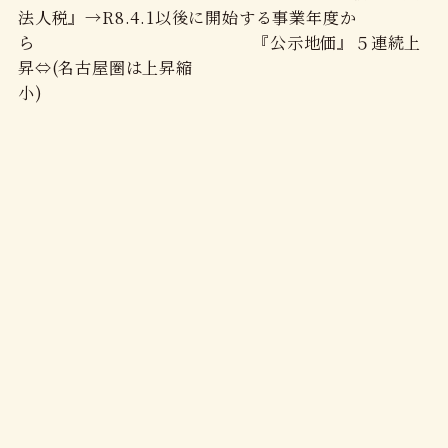
法人税』→R8.4.1以後に開始する事業年度か
ら 『公示地価』５連続上
昇⇔(名古屋圏は上昇縮
小)