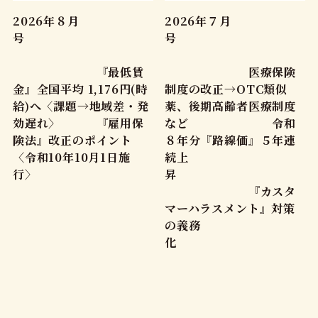
2026年８月
2026年７月
号
号
『最低賃
医療保険
金』全国平均 1,176円(時
制度の改正→OTC類似
給)へ〈課題→地域差・発
薬、後期高齢者医療制度
効遅れ〉 『雇用保
など 令和
険法』改正のポイント
８年分『路線価』５年連
〈令和10年10月1日施
続上
行〉
昇
『カスタ
マーハラスメント』対策
の義務
化