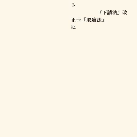
ト
『下請法』改
正→『取適法』
に