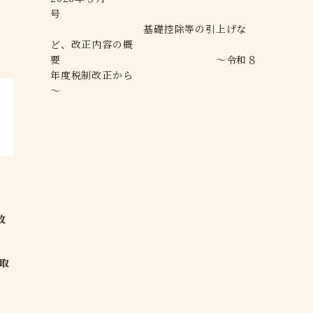
号
基礎控除等の引上げな
ど、改正内容の概
要 ～令和８
年度税制改正から
～
号
改
ト
取
に