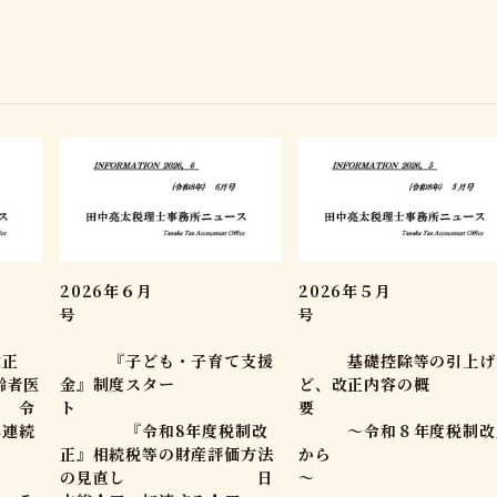
2026年６月
2026年５月
号
号
正
『子ども・子育て支援
基礎控除等の引上げ
齢者医
金』制度スター
ど、改正内容の概
 令
ト
年連続
『令和8年度税制改
～令和８年度税制改
正』相続税等の財産評価方法
から
昇
の見直し 日