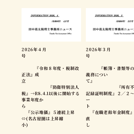
2026年４月
2026年３月
号
『令和８年度・税制改
『帳簿・書類等の
正法』成
義務につい
立
て
『防衛特別法人
『所有不動
税』→R8.4.1以後に開始する
記録証明制度』２／２
事業年度か
ー
ら
『公示地価』５連続上昇
『在職老齢年金制度』
⇔(名古屋圏は上昇縮
直
小)