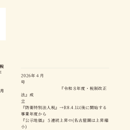
号
税
年
2026年４月
号
)
『令和８年度・税制改正
月
法』成
立
点
『防衛特別法人税』→R8.4.1以後に開始する
事業年度から
『公示地価』５連続上昇⇔(名古屋圏は上昇縮
小)