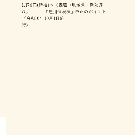
1,176円(時給)へ〈課題→地域差・発効遅
れ〉 『雇用保険法』改正のポイント
〈令和10年10月1日施
行〉