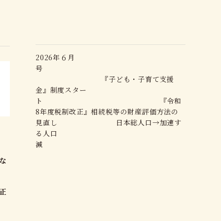
2026年６月
号
『子ども・子育て支援
金』制度スター
ト 『令和
8年度税制改正』相続税等の財産評価方法の
見直し 日本総人口→加速す
る人口
号
減
な
要
正
～