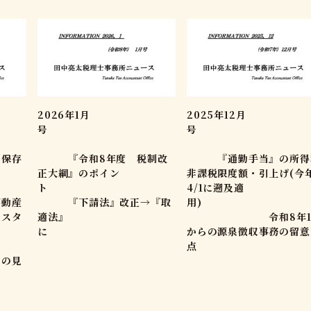
2026年1月
2025年12月
号
号
保存
『令和8年度 税制改
『通勤手当』の所得
正大綱』のポイン
非課税限度額・引上げ(今
』
ト
4/1に遡及適
産
『下請法』改正→『取
用
～スタ
適法』
令和8年1
に
からの源泉徴収事務の留意
ト
の見
し