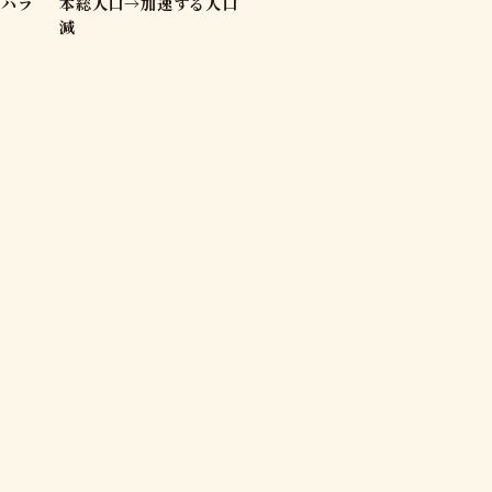
ハラ
本総人口→加速する人口
減
化